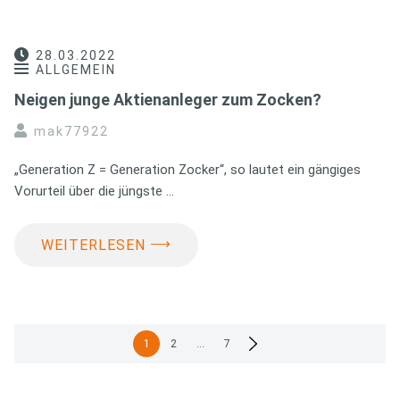
28.03.2022
ALLGEMEIN
Neigen junge Aktienanleger zum Zocken?
mak77922
„Generation Z = Generation Zocker“, so lautet ein gängiges
Vorurteil über die jüngste …
⟶
WEITERLESEN
Seitennummerierung
1
2
…
7
der
Beiträge