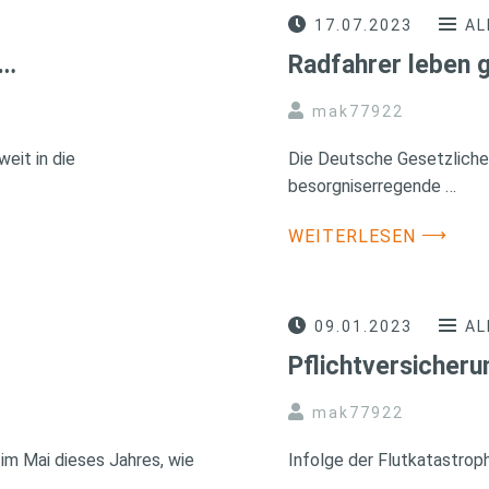
17.07.2023
AL
 …
Radfahrer leben g
mak77922
eit in die
Die Deutsche Gesetzliche
besorgniserregende …
⟶
WEITERLESEN
09.01.2023
AL
Pflichtversicher
mak77922
im Mai dieses Jahres, wie
Infolge der Flutkatastrop
…