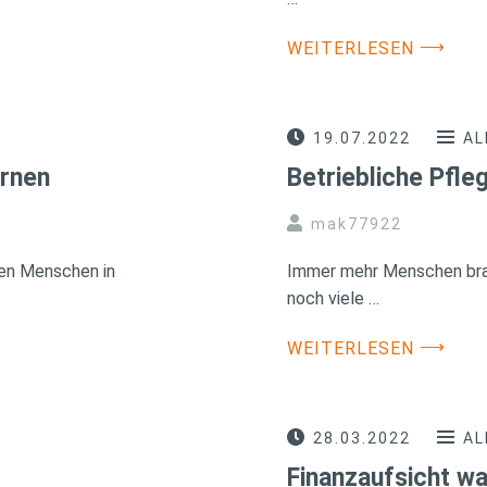
⟶
WEITERLESEN
19.07.2022
AL
ernen
Betriebliche Pfle
mak77922
gen Menschen in
Immer mehr Menschen brau
noch viele …
⟶
WEITERLESEN
28.03.2022
AL
Finanzaufsicht wa