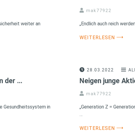
mak77922
icherheit weiter an
„Endlich auch reich werden
⟶
WEITERLESEN
28.03.2022
AL
n der …
Neigen junge Akt
mak77922
te Gesundheitssystem in
„Generation Z = Generation
…
⟶
WEITERLESEN