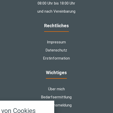
08:00 Uhr bis 18:00 Uhr
und nach Vereinbarung
Rechtliches
Impressum
Datenschutz
Erstinformation
Wichtiges
Über mich
Bedarfsermittlung
nstellungen
Schadensmeldung
von Cookies
über alle verwendeten Cookies und