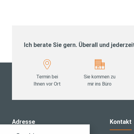
Ich berate Sie gern. Überall und jederzei
Termin bei
Sie kommen zu
Ihnen vor Ort
mir ins Büro
stellungen
Adresse
Kontakt
rwendeten Cookies und Skripte. Sie haben die