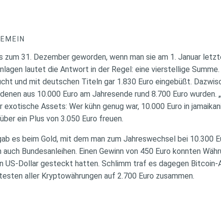
GEMEIN
s zum 31. Dezember geworden, wenn man sie am 1. Januar letzt
anlagen lautet die Antwort in der Regel: eine vierstellige Summ
ucht und mit deutschen Titeln gar 1.830 Euro eingebüßt. Dazwis
 denen aus 10.000 Euro am Jahresende rund 8.700 Euro wurden. „
 exotische Assets: Wer kühn genug war, 10.000 Euro in jamaikani
ber ein Plus von 3.050 Euro freuen.
gab es beim Gold, mit dem man zum Jahreswechsel bei 10.300 E
n auch Bundesanleihen. Einen Gewinn von 450 Euro konnten Wäh
in US-Dollar gesteckt hatten. Schlimm traf es dagegen Bitcoin-
testen aller Kryptowährungen auf 2.700 Euro zusammen.